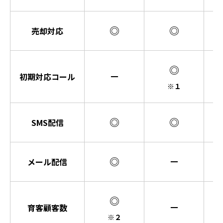
◎
◎
売却対応
◎
－
初期対応コール
※１
◎
◎
SMS配信
◎
－
メール配信
◎
－
育客顧客数
※２