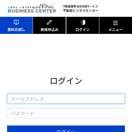
不動産業務 総合支援サービス
不動産ビジネスセンター
無料お試し
新規申込み
ログイン
ログイン
メ
ー
パ
ル
ス
ア
ワ
ド
ログイン